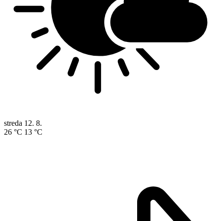
streda
12. 8.
26 °C
13 °C