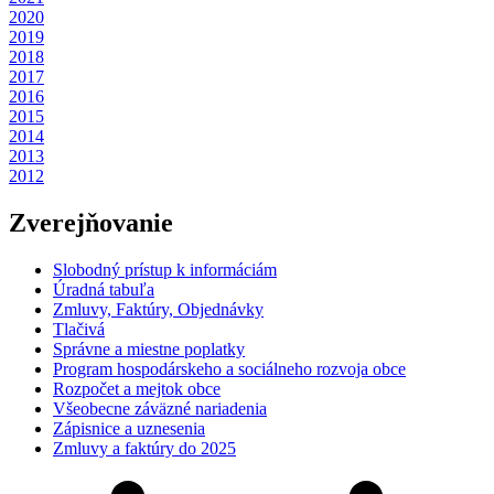
2020
2019
2018
2017
2016
2015
2014
2013
2012
Zverejňovanie
Slobodný prístup k informáciám
Úradná tabuľa
Zmluvy, Faktúry, Objednávky
Tlačivá
Správne a miestne poplatky
Program hospodárskeho a sociálneho rozvoja obce
Rozpočet a mejtok obce
Všeobecne záväzné nariadenia
Zápisnice a uznesenia
Zmluvy a faktúry do 2025