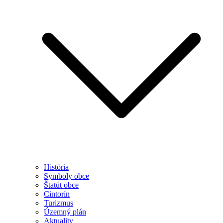
História
Symboly obce
Štatút obce
Cintorín
Turizmus
Územný plán
Aktuality