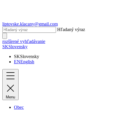
liptovske.klacany@gmail.com
Hľadaný výraz
rozšírené vyhľadávanie
SK
Slovensky
SK
Slovensky
EN
English
Menu
Obec