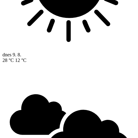
dnes
9. 8.
28 °C
12 °C