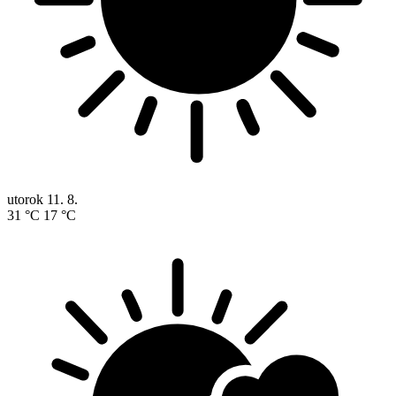
utorok
11. 8.
31 °C
17 °C