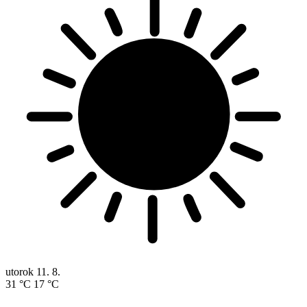
utorok
11. 8.
31 °C
17 °C