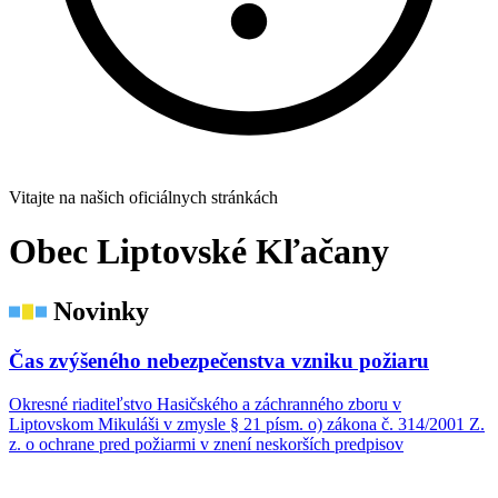
Vitajte na našich oficiálnych stránkách
Obec Liptovské Kľačany
Novinky
Čas zvýšeného nebezpečenstva vzniku požiaru
Okresné riaditeľstvo Hasičského a záchranného zboru v
Liptovskom Mikuláši v zmysle § 21 písm. o) zákona č. 314/2001 Z.
z. o ochrane pred požiarmi v znení neskorších predpisov