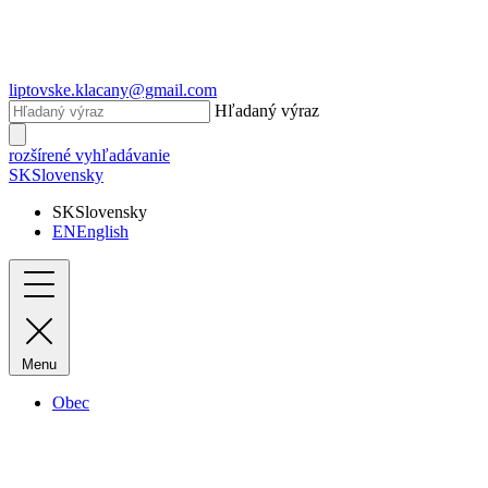
liptovske.klacany@gmail.com
Hľadaný výraz
rozšírené vyhľadávanie
SK
Slovensky
SK
Slovensky
EN
English
Menu
Obec