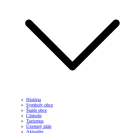
História
Symboly obce
Štatút obce
Cintorín
Turizmus
Územný plán
Aktuality