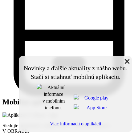
×
Novinky a ďalšie aktuality z nášho webu.
Stačí si stiahnuť mobilnú aplikaciu.
Mobilná aplikácia
Viac informácií o aplikácii
Sledujte informácie z nášho webu v mobilnej aplikácii -
V OBRAZE.