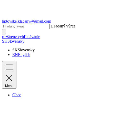
liptovske.klacany@gmail.com
Hľadaný výraz
rozšírené vyhľadávanie
SK
Slovensky
SK
Slovensky
EN
English
Menu
Obec