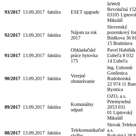
InWell
Revolučná 152
93/2017
13.09.2017
faktúra
ESET upgrade
03105 Liptovs
Mikuláš
Slovenský
Nájom za rok
pozemkový fo
92/2017
13.09.2017
faktúra
2017
Búdkova 36 8
15 Bratislava
Obkladačské
Pavel Habiňák
91/2017
13.09.2017
faktúra
práce bytovka
Ľubeľa 8 032
175
14 Ľubeľa
Ing. Ľubomír
Gonšenica
Verejné
90/2017
13.09.2017
faktúra
Rudohorská
obstarávanie
22 974 11 Ban
Bystrica
OZO, a.s.
Priemyselná
Komunálny
89/2017
13.09.2017
faktúra
2053 031
odpad
01 Liptovský
Mikuláš
Slovak Telek
Telekomunikačné
a.s.
88/2017
13.09.2017
faktúra
služby
Bajkalská 28 