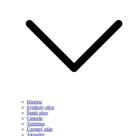
História
Symboly obce
Štatút obce
Cintorín
Turizmus
Územný plán
Aktuality