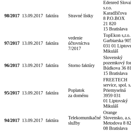
Edenred Slova
s.r.o.
Karadžičova
98/2017
13.09.2017
faktúra
Stravné lístky
8 P.O.BOX
21 820
15 Bratislava
TopEkon s,r.o.
vedenie
Garbiarska 90
97/2017
13.09.2017
faktúra
účtovníctva
031 01 Liptov
7/2017
Mikuláš
Slovenský
pozemkový fo
96/2017
13.09.2017
faktúra
Storno faktúry
Búdkova 36 8
15 Bratislava
FREETECH
service, spol. s.
Poplatok
Priemyselná
95/2017
13.09.2017
faktúra
za doménu
3959 031
01 Liptovský
Mikuláš
Orange
Telekomunikačné
Slovensko, a.s.
94/2017
13.09.2017
faktúra
služby
Metodova 8 8
08 Bratislava