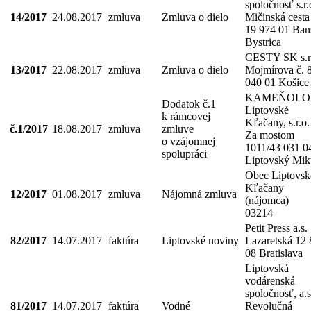
spoločnosť s.r.
14/2017
24.08.2017
zmluva
Zmluva o dielo
Mičinská cesta
19 974 01 Ban
Bystrica
CESTY SK s.r
13/2017
22.08.2017
zmluva
Zmluva o dielo
Mojmírova č. 
040 01 Košice
KAMEŇOL
Dodatok č.1
Liptovské
k rámcovej
Kľačany, s.r.o.
č.1/2017
18.08.2017
zmluva
zmluve
Za mostom
o vzájomnej
1011/43 031 0
spolupráci
Liptovský Mik
Obec Liptovsk
Kľačany
12/2017
01.08.2017
zmluva
Nájomná zmluva
(nájomca)
03214
Petit Press a.s.
82/2017
14.07.2017
faktúra
Liptovské noviny
Lazaretská 12 
08 Bratislava
Liptovská
vodárenská
spoločnosť, a.s
81/2017
14.07.2017
faktúra
Vodné
Revolučná