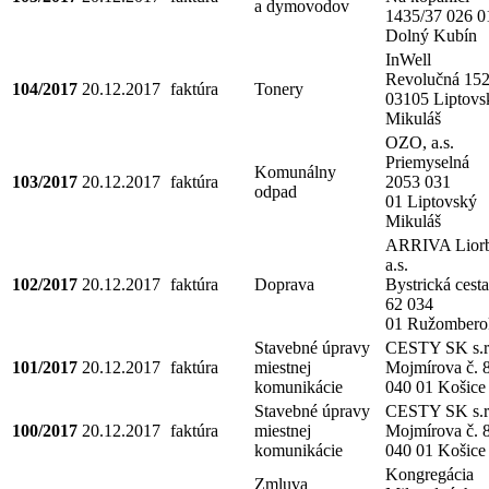
a dymovodov
1435/37 026 0
Dolný Kubín
InWell
Revolučná 152
104/2017
20.12.2017
faktúra
Tonery
03105 Liptovs
Mikuláš
OZO, a.s.
Priemyselná
Komunálny
103/2017
20.12.2017
faktúra
2053 031
odpad
01 Liptovský
Mikuláš
ARRIVA Liorb
a.s.
102/2017
20.12.2017
faktúra
Doprava
Bystrická cesta
62 034
01 Ružombero
Stavebné úpravy
CESTY SK s.r
101/2017
20.12.2017
faktúra
miestnej
Mojmírova č. 
komunikácie
040 01 Košice
Stavebné úpravy
CESTY SK s.r
100/2017
20.12.2017
faktúra
miestnej
Mojmírova č. 
komunikácie
040 01 Košice
Kongregácia
Zmluva