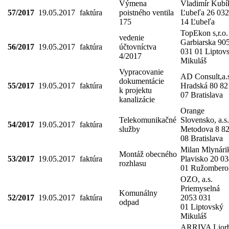
Výmena
Vladimír Kubí
57/2017
19.05.2017
faktúra
poistného ventila
Ľubeľa 26 032
175
14 Ľubeľa
TopEkon s,r.o.
vedenie
Garbiarska 90
56/2017
19.05.2017
faktúra
účtovníctva
031 01 Liptov
4/2017
Mikuláš
Vypracovanie
AD Consult,a.
dokumentácie
55/2017
19.05.2017
faktúra
Hradská 80 82
k projektu
07 Bratislava
kanalizácie
Orange
Telekomunikačné
Slovensko, a.s.
54/2017
19.05.2017
faktúra
služby
Metodova 8 8
08 Bratislava
Milan Mlynári
Montáž obecného
53/2017
19.05.2017
faktúra
Plavisko 20 0
rozhlasu
01 Ružombero
OZO, a.s.
Priemyselná
Komunálny
52/2017
19.05.2017
faktúra
2053 031
odpad
01 Liptovský
Mikuláš
ARRIVA Liorb