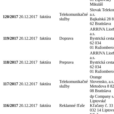
Mikuláš
Slovak Telek
Telekomunikačné
a.s.
120/2017
20.12.2017
faktúra
služby
Bajkalská 28 
62 Bratislava
ARRIVA Liorb
a.s.
119/2017
20.12.2017
faktúra
Doprava
Bystrická cesta
62 034
01 Ružombero
ARRIVA Liorb
a.s.
118/2017
20.12.2017
faktúra
Preprava
Bystrická cesta
62 034
01 Ružombero
Orange
Telekomunikačné
Slovensko, a.s.
117/2017
20.12.2017
faktúra
služby
Metodova 8 8
08 Bratislava
dp Company s.
Liptovské
116/2017
20.12.2017
faktúra
Reklamné fľaše
Kľačany č. 33
032 14 Liptov