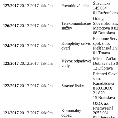
Štiavnička
127/2017
20.12.2017
faktúra
Povodňové práce
145 034
01 Ružombero
Orange
Telekomunikačné
Slovensko, a.s.
126/2017
20.12.2017
faktúra
služby
Metodova 8 8
08 Bratislava
Ecohome Serv
Kompletný servis
spol. s.r.o.
124/2017
20.12.2017
faktúra
dverí
Piešťanská 3 
01 Trnava
Michal Zaťko
Vývoz odpadovej
123/2017
20.12.2017
faktúra
Dúbrava 215 
vody
12 Dúbrava
Edenred Slova
s.r.o.
Karadžičova
122/2017
20.12.2017
faktúra
Stravné lístky
8 P.O.BOX
21 820
15 Bratislava
OZO, a.s.
Priemyselná
Komunálny
121/2017
20.12.2017
faktúra
2053 031
odpad
01 Liptovský