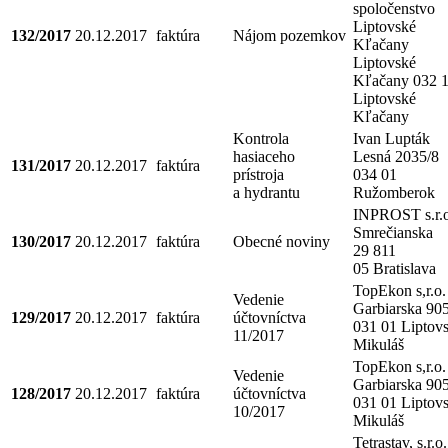
spoločenstvo
Liptovské
132/2017
20.12.2017
faktúra
Nájom pozemkov
Kľačany
Liptovské
Kľačany 032 
Liptovské
Kľačany
Kontrola
Ivan Lupták
hasiaceho
Lesná 2035/8
131/2017
20.12.2017
faktúra
prístroja
034 01
a hydrantu
Ružomberok
INPROST s.r.o
Smrečianska
130/2017
20.12.2017
faktúra
Obecné noviny
29 811
05 Bratislava
TopEkon s,r.o.
Vedenie
Garbiarska 90
129/2017
20.12.2017
faktúra
účtovníctva
031 01 Liptov
11/2017
Mikuláš
TopEkon s,r.o.
Vedenie
Garbiarska 90
128/2017
20.12.2017
faktúra
účtovníctva
031 01 Liptov
10/2017
Mikuláš
Tetrastav, s.r.o.