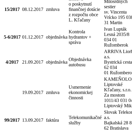
Milosrdných
o poskytnutí
sestier
15/2017
08.12.2017
zmluva
finančnej dotácie
sv. Vincenta
z rozpočtu obce
Vrícko 195 03
L. Kľačany
31 Martin
Ivan Lupták
Kontrola
Lesná 2035/8
5-6/2017
01.12.2017
objednávka
hydrantov +
034 01
správa
Ružomberok
ARRIVA Liorb
a.s.
Objednávka
4/2017
21.09.2017
objednávka
Bystrická cesta
autobusu
62 034
01 Ružombero
KAMEŇOL
Liptovské
Usmernenie
Kľačany, s.r.o.
19.09.2017
zmluva
ekonomickej
Za mostom
činnosti
1011/43 031 0
Liptovský Mik
Slovak Telek
Telekomunikačné
a.s.
99/2017
13.09.2017
faktúra
služby
Bajkalská 28 
62 Bratislava