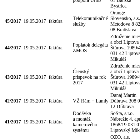
podpora Urbis
01 Banská
Bystrica
Orange
Telekomunikačné
Slovensko, a.s.
45/2017
19.05.2017
faktúra
služby
Metodova 8 8
08 Bratislava
Združenie mies
a obcí Liptova
Poplatok delegáta
44/2017
19.05.2017
faktúra
Štúrova 1989/
ZMOS
031 42 Liptov
Mikuláš
Združenie mies
Členský
a obcí Liptova
43/2017
19.05.2017
faktúra
príspevok na rok
Štúrova 1989/
2017
031 42 Liptov
Mikuláš
Danaj Martin
42/2017
19.05.2017
faktúra
VŽ Rám + Lamly
Dúbrava 308 
12 Dúbrava
Dodávka
SoSta, s.r.o.
a montáž
Nábrežie 4. apr
41/2017
19.05.2017
faktúra
kamerového
1868/19 031 0
systému
Liptovský Mik
OZO, a.s.