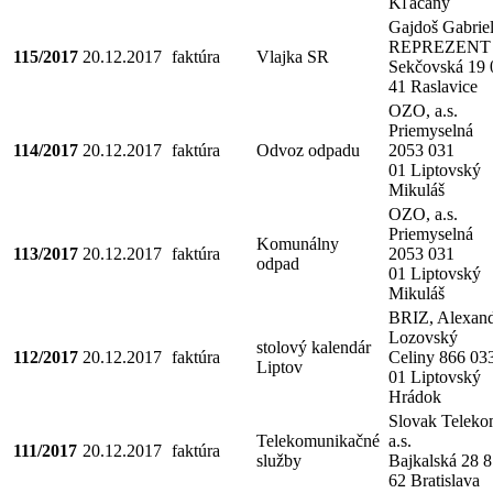
Kľačany
Gajdoš Gabriel
REPREZENT
115/2017
20.12.2017
faktúra
Vlajka SR
Sekčovská 19 
41 Raslavice
OZO, a.s.
Priemyselná
114/2017
20.12.2017
faktúra
Odvoz odpadu
2053 031
01 Liptovský
Mikuláš
OZO, a.s.
Priemyselná
Komunálny
113/2017
20.12.2017
faktúra
2053 031
odpad
01 Liptovský
Mikuláš
BRIZ, Alexan
Lozovský
stolový kalendár
112/2017
20.12.2017
faktúra
Celiny 866 03
Liptov
01 Liptovský
Hrádok
Slovak Telek
Telekomunikačné
a.s.
111/2017
20.12.2017
faktúra
služby
Bajkalská 28 
62 Bratislava