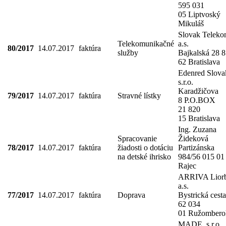
595 031
05 Liptvoský
Mikuláš
Slovak Telek
Telekomunikačné
a.s.
80/2017
14.07.2017
faktúra
služby
Bajkalská 28 
62 Bratislava
Edenred Slova
s.r.o.
Karadžičova
79/2017
14.07.2017
faktúra
Stravné lístky
8 P.O.BOX
21 820
15 Bratislava
Ing. Zuzana
Spracovanie
Žideková
78/2017
14.07.2017
faktúra
žiadosti o dotáciu
Partizánska
na detské ihrisko
984/56 015 01
Rajec
ARRIVA Liorb
a.s.
77/2017
14.07.2017
faktúra
Doprava
Bystrická cesta
62 034
01 Ružombero
MADE, s.r.o.