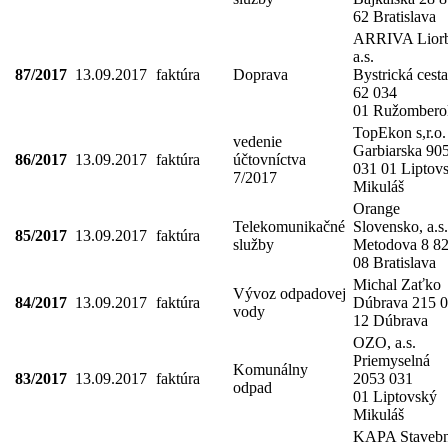
62 Bratislava
ARRIVA Liorb
a.s.
87/2017
13.09.2017
faktúra
Doprava
Bystrická cesta
62 034
01 Ružombero
TopEkon s,r.o.
vedenie
Garbiarska 90
86/2017
13.09.2017
faktúra
účtovníctva
031 01 Liptov
7/2017
Mikuláš
Orange
Telekomunikačné
Slovensko, a.s.
85/2017
13.09.2017
faktúra
služby
Metodova 8 8
08 Bratislava
Michal Zaťko
Vývoz odpadovej
84/2017
13.09.2017
faktúra
Dúbrava 215 
vody
12 Dúbrava
OZO, a.s.
Priemyselná
Komunálny
83/2017
13.09.2017
faktúra
2053 031
odpad
01 Liptovský
Mikuláš
KAPA Staveb