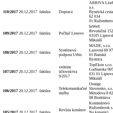
ARRIVA Liorb
a.s.
110/2017
20.12.2017
faktúra
Doprava
Bystrická cesta
62 034
01 Ružombero
InWell
Revolučná 152
109/2017
20.12.2017
faktúra
Počítač Lenovo
03105 Liptovs
Mikuláš
MADE, s.r.o.
Systémová
Lazovná 69 9
108/2017
20.12.2017
faktúra
podpora Urbis
01 Banská
Bystrica
TopEkon s,r.o.
vedenie
Garbiarska 90
107/2017
20.12.2017
faktúra
účtovníctva
031 01 Liptov
9/2017
Mikuláš
Orange
Telekomunikačné
Slovensko, a.s.
106/2017
20.12.2017
faktúra
služby
Metodova 8 8
08 Bratislava
Kominárstvo
Ružomberok s.
Revízia komínov
105/2017
20.12.2017
faktúra
Na kopanici