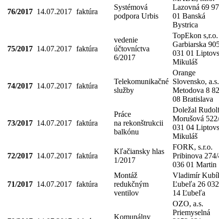
Systémová
Lazovná 69 9
76/2017
14.07.2017
faktúra
podpora Urbis
01 Banská
Bystrica
TopEkon s,r.o.
vedenie
Garbiarska 90
75/2017
14.07.2017
faktúra
účtovníctva
031 01 Liptov
6/2017
Mikuláš
Orange
Telekomunikačné
Slovensko, a.s.
74/2017
14.07.2017
faktúra
služby
Metodova 8 8
08 Bratislava
Doležal Rudol
Práce
Morušová 522
73/2017
14.07.2017
faktúra
na rekonštrukcii
031 04 Liptov
balkónu
Mikuláš
FORK, s.r.o.
Kľačiansky hlas
72/2017
14.07.2017
faktúra
Pribinova 274/
1/2017
036 01 Martin
Montáž
Vladimír Kubí
71/2017
14.07.2017
faktúra
redukčným
Ľubeľa 26 032
ventilov
14 Ľubeľa
OZO, a.s.
Priemyselná
Komunálny