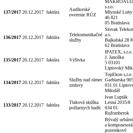
MAKROAUD
s.r.o.
Audítorské
137/2017
20.12.2017
faktúra
Mlynské Luhy
overenie RÚZ
46 821
05 Bratislava
Slovak Telek
Telekomunikačné
a.s.
136/2017
20.12.2017
faktúra
služby
Bajkalská 28 
62 Bratislava
IPATEX, s.r.o.
J. Janošku
135/2017
20.12.2017
faktúra
Výšivka
5 03101
Liptovský Mik
TopEkon s,r.o.
Služby nad rámec
Garbiarska 90
134/2017
20.12.2017
faktúra
zmluvy
031 01 Liptov
Mikuláš
Ivan Lupták
Tlaková skúška
Lesná 2035/8
133/2017
20.12.2017
faktúra
požiarnych hadíc
034 01
Ružomberok
Bývalý urbárni
a komposesorát
pozemkové