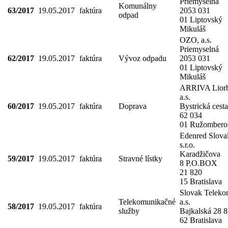
Priemyselná
Komunálny
63/2017
19.05.2017
faktúra
2053 031
odpad
01 Liptovský
Mikuláš
OZO, a.s.
Priemyselná
62/2017
19.05.2017
faktúra
Vývoz odpadu
2053 031
01 Liptovský
Mikuláš
ARRIVA Liorb
a.s.
60/2017
19.05.2017
faktúra
Doprava
Bystrická cesta
62 034
01 Ružombero
Edenred Slova
s.r.o.
Karadžičova
59/2017
19.05.2017
faktúra
Stravné lístky
8 P.O.BOX
21 820
15 Bratislava
Slovak Telek
Telekomunikačné
a.s.
58/2017
19.05.2017
faktúra
služby
Bajkalská 28 
62 Bratislava