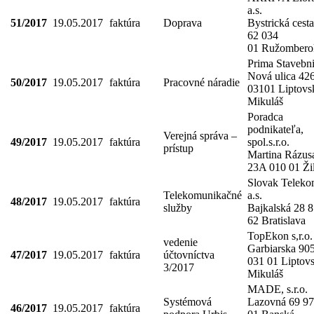
a.s.
51/2017
19.05.2017
faktúra
Doprava
Bystrická cesta
62 034
01 Ružombero
Prima Stavebn
Nová ulica 42
50/2017
19.05.2017
faktúra
Pracovné náradie
03101 Liptovs
Mikuláš
Poradca
podnikateľa,
Verejná správa –
49/2017
19.05.2017
faktúra
spol.s.r.o.
prístup
Martina Rázus
23A 010 01 Ži
Slovak Telek
Telekomunikačné
a.s.
48/2017
19.05.2017
faktúra
služby
Bajkalská 28 
62 Bratislava
TopEkon s,r.o.
vedenie
Garbiarska 90
47/2017
19.05.2017
faktúra
účtovníctva
031 01 Liptov
3/2017
Mikuláš
MADE, s.r.o.
Systémová
Lazovná 69 9
46/2017
19.05.2017
faktúra