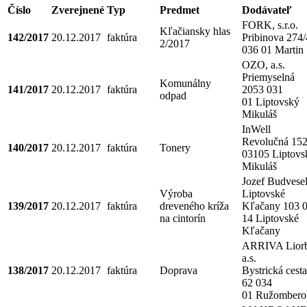
Číslo
Zverejnené
Typ
Predmet
Dodávateľ
FORK, s.r.o.
Kľačiansky hlas
142/2017
20.12.2017
faktúra
Pribinova 274/
2/2017
036 01 Martin
OZO, a.s.
Priemyselná
Komunálny
141/2017
20.12.2017
faktúra
2053 031
odpad
01 Liptovský
Mikuláš
InWell
Revolučná 152
140/2017
20.12.2017
faktúra
Tonery
03105 Liptovs
Mikuláš
Jozef Budvese
Výroba
Liptovské
139/2017
20.12.2017
faktúra
dreveného kríža
Kľačany 103 
na cintorín
14 Liptovské
Kľačany
ARRIVA Liorb
a.s.
138/2017
20.12.2017
faktúra
Doprava
Bystrická cesta
62 034
01 Ružombero