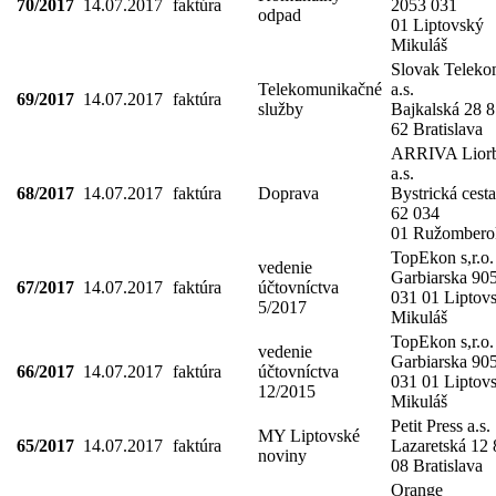
70/2017
14.07.2017
faktúra
2053 031
odpad
01 Liptovský
Mikuláš
Slovak Telek
Telekomunikačné
a.s.
69/2017
14.07.2017
faktúra
služby
Bajkalská 28 
62 Bratislava
ARRIVA Liorb
a.s.
68/2017
14.07.2017
faktúra
Doprava
Bystrická cesta
62 034
01 Ružombero
TopEkon s,r.o.
vedenie
Garbiarska 90
67/2017
14.07.2017
faktúra
účtovníctva
031 01 Liptov
5/2017
Mikuláš
TopEkon s,r.o.
vedenie
Garbiarska 90
66/2017
14.07.2017
faktúra
účtovníctva
031 01 Liptov
12/2015
Mikuláš
Petit Press a.s.
MY Liptovské
65/2017
14.07.2017
faktúra
Lazaretská 12 
noviny
08 Bratislava
Orange