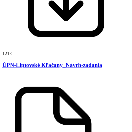
121×
ÚPN-Liptovské Kľačany_Návrh-zadania