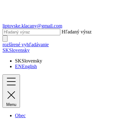
liptovske.klacany@gmail.com
Hľadaný výraz
rozšírené vyhľadávanie
SK
Slovensky
SK
Slovensky
EN
English
Menu
Obec