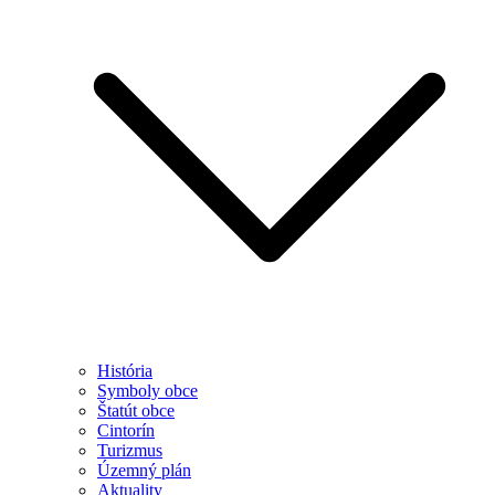
História
Symboly obce
Štatút obce
Cintorín
Turizmus
Územný plán
Aktuality