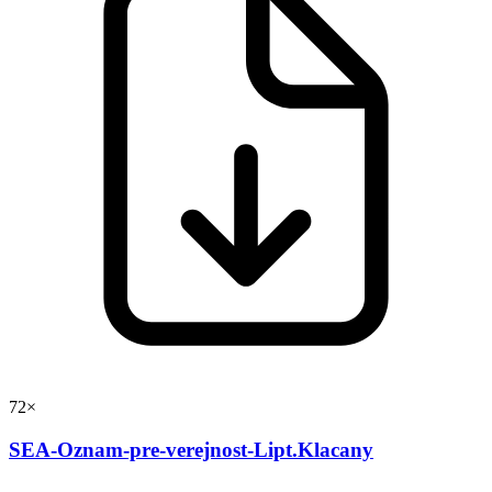
72×
SEA-Oznam-pre-verejnost-Lipt.Klacany