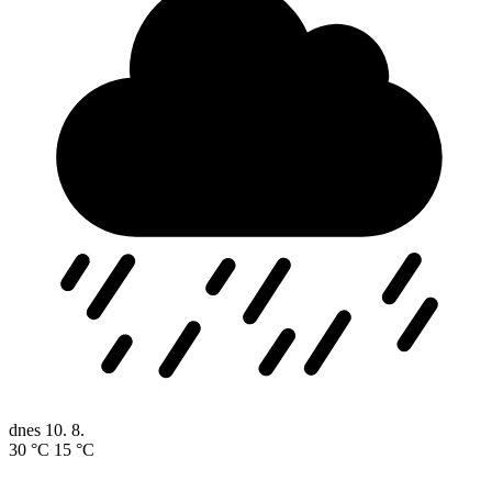
dnes
10. 8.
30 °C
15 °C