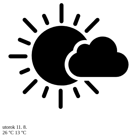
utorok
11. 8.
26 °C
13 °C