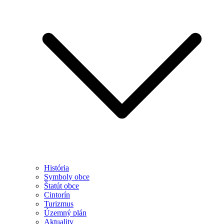
História
Symboly obce
Štatút obce
Cintorín
Turizmus
Územný plán
Aktuality