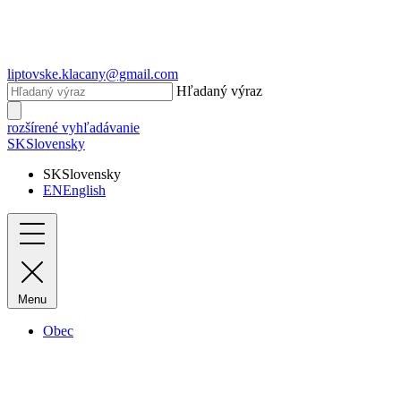
liptovske.klacany@gmail.com
Hľadaný výraz
rozšírené vyhľadávanie
SK
Slovensky
SK
Slovensky
EN
English
Menu
Obec