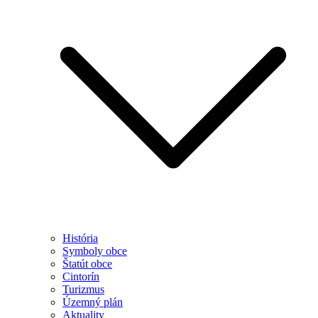
História
Symboly obce
Štatút obce
Cintorín
Turizmus
Územný plán
Aktuality