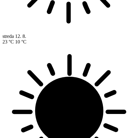
streda
12. 8.
23 °C
10 °C