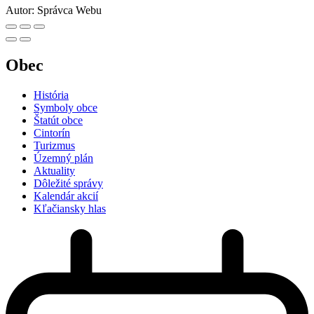
Autor:
Správca Webu
Obec
História
Symboly obce
Štatút obce
Cintorín
Turizmus
Územný plán
Aktuality
Dôležité správy
Kalendár akcií
Kľačiansky hlas