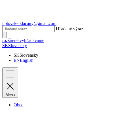
liptovske.klacany@gmail.com
Hľadaný výraz
rozšírené vyhľadávanie
SK
Slovensky
SK
Slovensky
EN
English
Menu
Obec