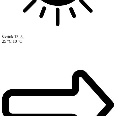
štvrtok
13. 8.
25 °C
10 °C