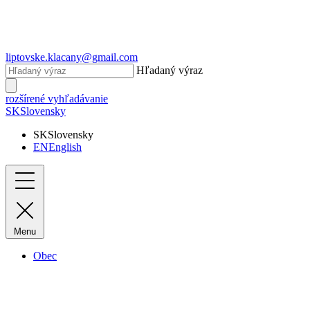
liptovske.klacany@gmail.com
Hľadaný výraz
rozšírené vyhľadávanie
SK
Slovensky
SK
Slovensky
EN
English
Menu
Obec