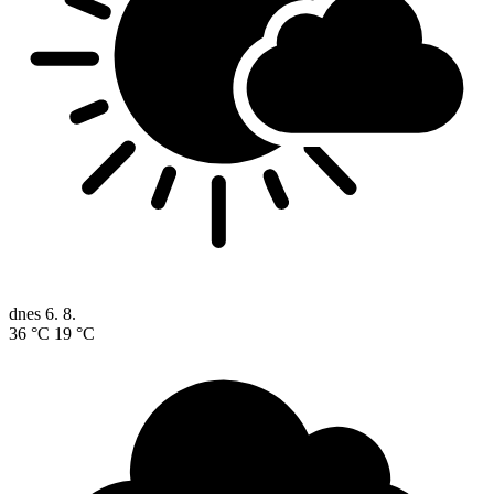
dnes
6. 8.
36 °C
19 °C