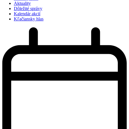
Aktuality
Dôležité správy
Kalendár akcií
Kľačiansky hlas