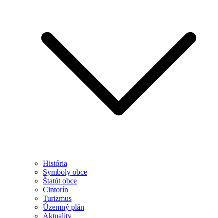
História
Symboly obce
Štatút obce
Cintorín
Turizmus
Územný plán
Aktuality