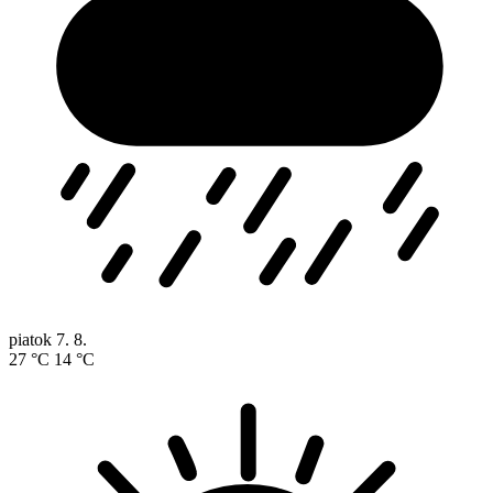
piatok
7. 8.
27 °C
14 °C