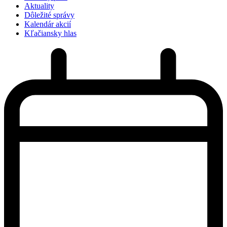
Aktuality
Dôležité správy
Kalendár akcií
Kľačiansky hlas