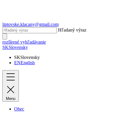
liptovske.klacany@gmail.com
Hľadaný výraz
rozšírené vyhľadávanie
SK
Slovensky
SK
Slovensky
EN
English
Menu
Obec