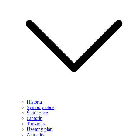
História
Symboly obce
Štatút obce
Cintorín
Turizmus
Územný plán
Aktuality