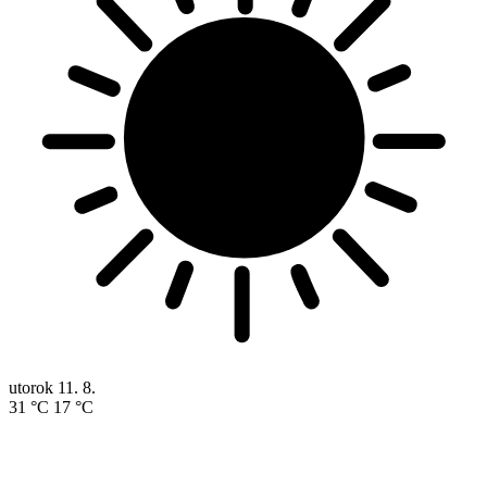
utorok
11. 8.
31 °C
17 °C