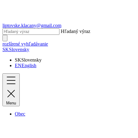
liptovske.klacany@gmail.com
Hľadaný výraz
rozšírené vyhľadávanie
SK
Slovensky
SK
Slovensky
EN
English
Menu
Obec