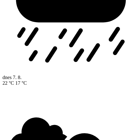
dnes
7. 8.
22 °C
17 °C