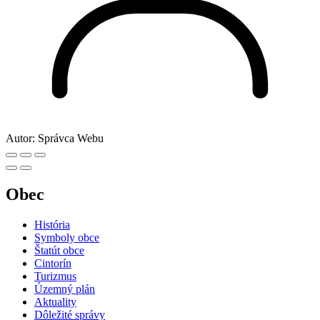
Autor:
Správca Webu
Obec
História
Symboly obce
Štatút obce
Cintorín
Turizmus
Územný plán
Aktuality
Dôležité správy