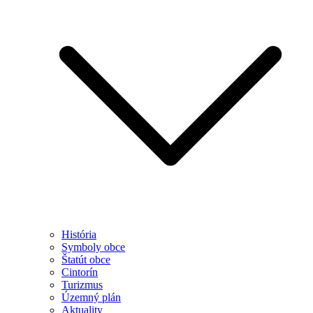
História
Symboly obce
Štatút obce
Cintorín
Turizmus
Územný plán
Aktuality