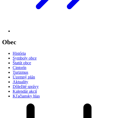
Obec
História
Symboly obce
Štatút obce
Cintorín
Turizmus
Územný plán
Aktuality
Dôležité správy
Kalendár akcií
Kľačiansky hlas