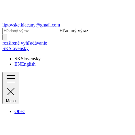
liptovske.klacany@gmail.com
Hľadaný výraz
rozšírené vyhľadávanie
SK
Slovensky
SK
Slovensky
EN
English
Menu
Obec