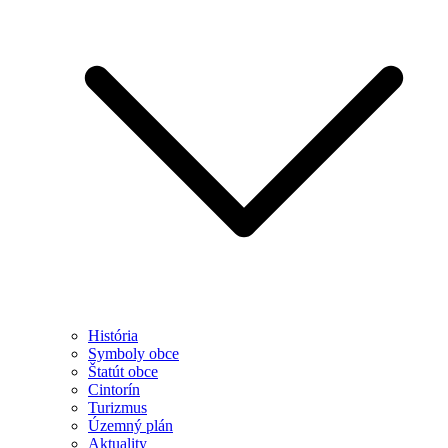
História
Symboly obce
Štatút obce
Cintorín
Turizmus
Územný plán
Aktuality