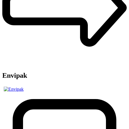
Envipak