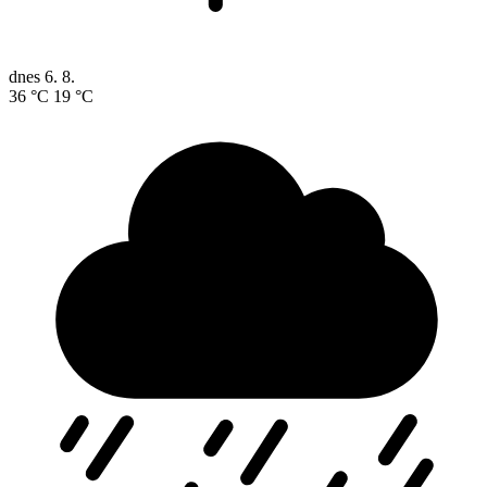
dnes
6. 8.
36 °C
19 °C