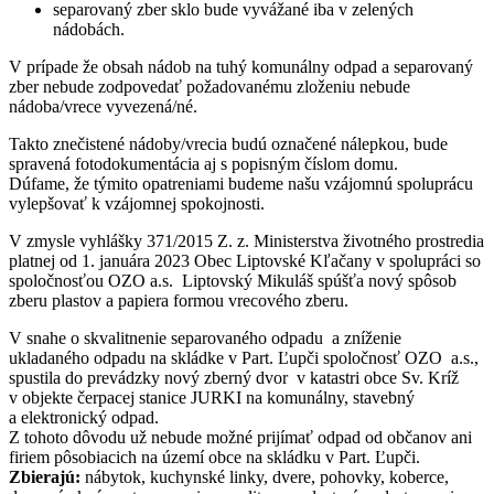
separovaný zber sklo bude vyvážané iba v zelených
nádobách.
V prípade že obsah nádob na tuhý komunálny odpad a separovaný
zber nebude zodpovedať požadovanému zloženiu nebude
nádoba/vrece vyvezená/né.
Takto znečistené nádoby/vrecia budú označené nálepkou, bude
spravená fotodokumentácia aj s popisným číslom domu.
Dúfame, že týmito opatreniami budeme našu vzájomnú spoluprácu
vylepšovať k vzájomnej spokojnosti.
V zmysle vyhlášky 371/2015 Z. z. Ministerstva životného prostredia
platnej od 1. januára 2023 Obec Liptovské Kľačany v spolupráci so
spoločnosťou OZO a.s. Liptovský Mikuláš spúšťa nový spôsob
zberu plastov a papiera formou vrecového zberu.
V snahe o skvalitnenie separovaného odpadu a zníženie
ukladaného odpadu na skládke v Part. Ľupči spoločnosť OZO a.s.,
spustila do prevádzky nový zberný dvor v katastri obce Sv. Kríž
v objekte čerpacej stanice JURKI na komunálny, stavebný
a elektronický odpad.
Z tohoto dôvodu už nebude možné prijímať odpad od občanov ani
firiem pôsobiacich na území obce na skládku v Part. Ľupči.
Zbierajú:
nábytok, kuchynské linky, dvere, pohovky, koberce,