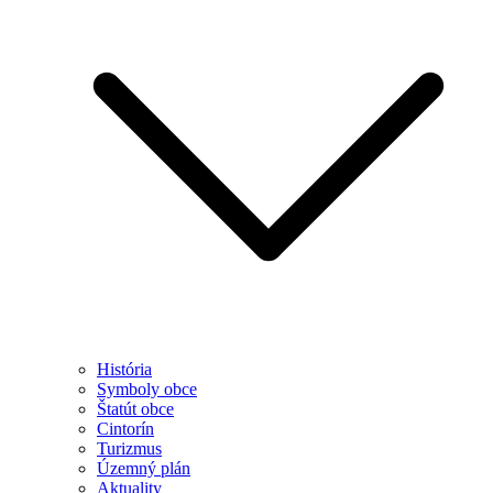
História
Symboly obce
Štatút obce
Cintorín
Turizmus
Územný plán
Aktuality