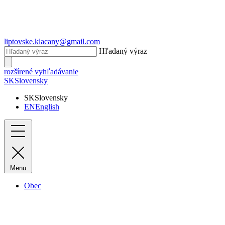
liptovske.klacany@gmail.com
Hľadaný výraz
rozšírené vyhľadávanie
SK
Slovensky
SK
Slovensky
EN
English
Menu
Obec