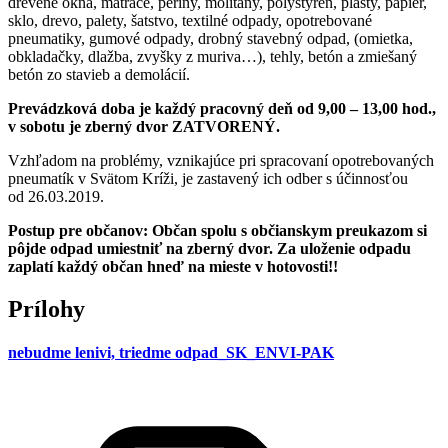
drevené okná, matrace, periny, molitany, polystyrén, plasty, papier,
sklo, drevo, palety, šatstvo, textilné odpady, opotrebované
pneumatiky, gumové odpady, drobný stavebný odpad, (omietka,
obkladačky, dlažba, zvyšky z muriva…), tehly, betón a zmiešaný
betón zo stavieb a demolácií.
Prevádzková doba je každý pracovný deň od 9,00 – 13,00 hod.,
v sobotu je zberný dvor ZATVORENÝ.
Vzhľadom na problémy, vznikajúce pri spracovaní opotrebovaných
pneumatík v Svätom Kríži, je zastavený ich odber s účinnosťou
od 26.03.2019.
Postup pre občanov: Občan spolu s občianskym preukazom si
pôjde odpad umiestniť na zberný dvor. Za uloženie odpadu
zaplatí každý občan hneď na mieste v hotovosti!!
Prílohy
nebudme lenivi, triedme odpad_SK_ENVI-PAK