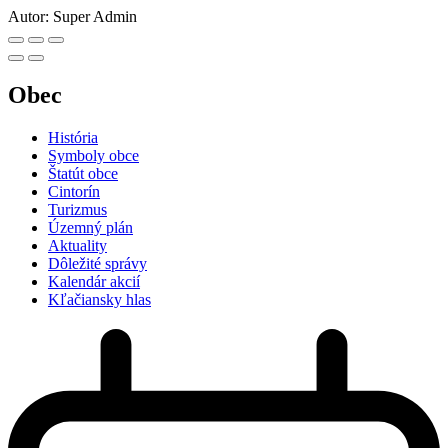
Autor:
Super Admin
Obec
História
Symboly obce
Štatút obce
Cintorín
Turizmus
Územný plán
Aktuality
Dôležité správy
Kalendár akcií
Kľačiansky hlas