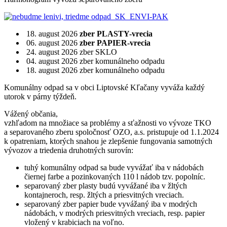
18. august 2026
zber PLASTY-vrecia
06. august 2026
zber PAPIER-vrecia
24. august 2026 zber SKLO
04. august 2026 zber komunálneho odpadu
18. august 2026 zber komunálneho odpadu
Komunálny odpad sa v obci Liptovské Kľačany vyváža každý
utorok v párny týždeň.
Vážený občania,
vzhľadom na množiace sa problémy a sťažnosti vo vývoze TKO
a separovaného zberu spoločnosť OZO, a.s. pristupuje od 1.1.2024
k opatreniam, ktorých snahou je zlepšenie fungovania samotných
vývozov a triedenia druhotných surovín:
tuhý komunálny odpad sa bude vyvážať iba v nádobách
čiernej farbe a pozinkovaných 110 l nádob tzv. popolníc.
separovaný zber plasty budú vyvážané iba v žltých
kontajneroch, resp. žltých a priesvitných vreciach.
separovaný zber papier bude vyvážaný iba v modrých
nádobách, v modrých priesvitných vreciach, resp. papier
vložený v krabiciach na voľno.