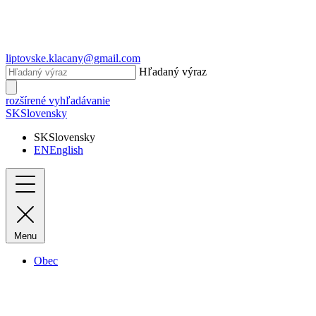
liptovske.klacany@gmail.com
Hľadaný výraz
rozšírené vyhľadávanie
SK
Slovensky
SK
Slovensky
EN
English
Menu
Obec