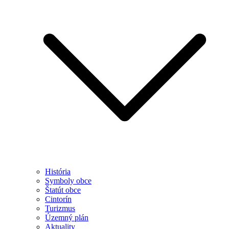
História
Symboly obce
Štatút obce
Cintorín
Turizmus
Územný plán
Aktuality