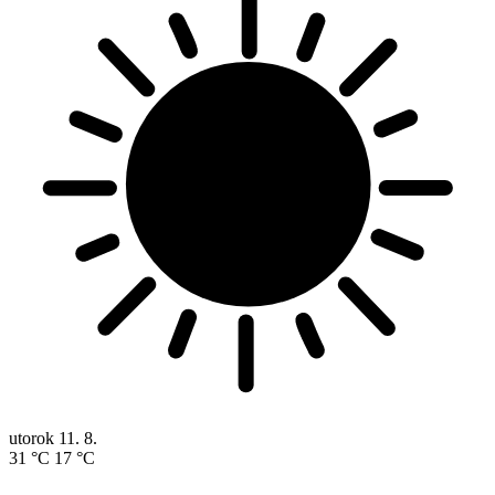
utorok
11. 8.
31 °C
17 °C