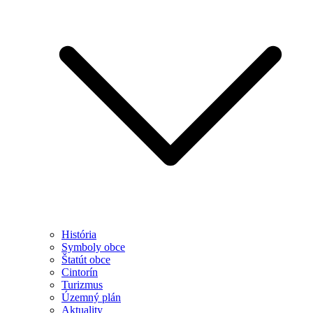
História
Symboly obce
Štatút obce
Cintorín
Turizmus
Územný plán
Aktuality