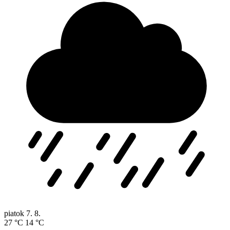
piatok
7. 8.
27 °C
14 °C