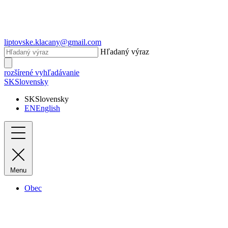
liptovske.klacany@gmail.com
Hľadaný výraz
rozšírené vyhľadávanie
SK
Slovensky
SK
Slovensky
EN
English
Menu
Obec