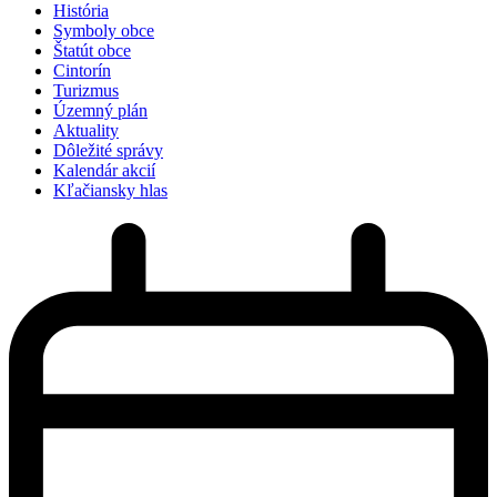
História
Symboly obce
Štatút obce
Cintorín
Turizmus
Územný plán
Aktuality
Dôležité správy
Kalendár akcií
Kľačiansky hlas