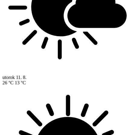
utorok
11. 8.
26 °C
13 °C