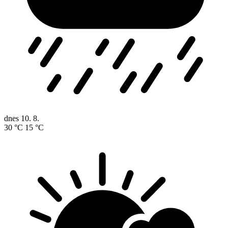
dnes
10. 8.
30 °C
15 °C