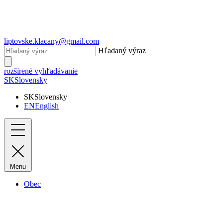
liptovske.klacany@gmail.com
Hľadaný výraz
rozšírené vyhľadávanie
SK
Slovensky
SK
Slovensky
EN
English
Menu
Obec