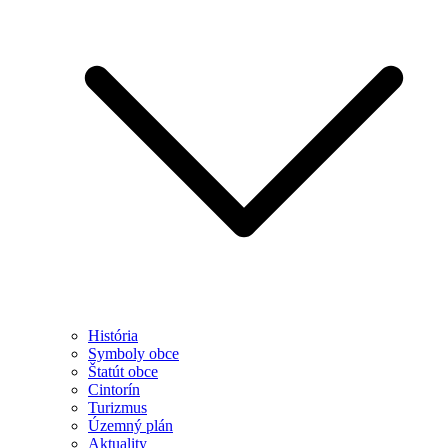
História
Symboly obce
Štatút obce
Cintorín
Turizmus
Územný plán
Aktuality