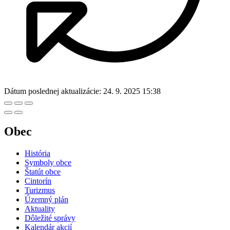
Dátum poslednej aktualizácie:
24. 9. 2025 15:38
Obec
História
Symboly obce
Štatút obce
Cintorín
Turizmus
Územný plán
Aktuality
Dôležité správy
Kalendár akcií