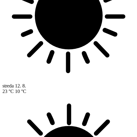
streda
12. 8.
23 °C
10 °C