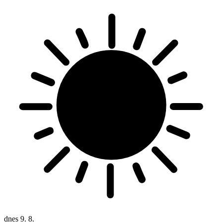
dnes
9. 8.