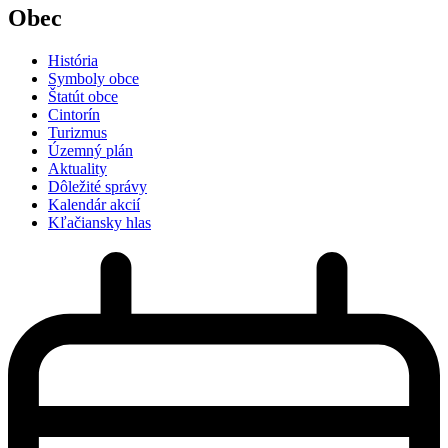
Obec
História
Symboly obce
Štatút obce
Cintorín
Turizmus
Územný plán
Aktuality
Dôležité správy
Kalendár akcií
Kľačiansky hlas