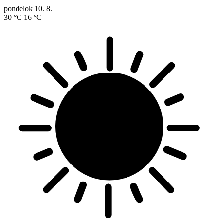
pondelok
10. 8.
30 °C
16 °C