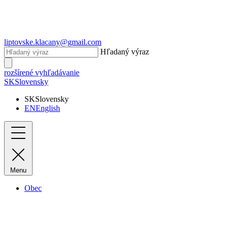
liptovske.klacany@gmail.com
Hľadaný výraz
rozšírené vyhľadávanie
SK
Slovensky
SK
Slovensky
EN
English
Menu
Obec