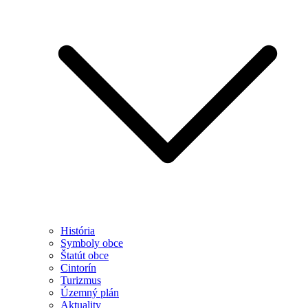
História
Symboly obce
Štatút obce
Cintorín
Turizmus
Územný plán
Aktuality