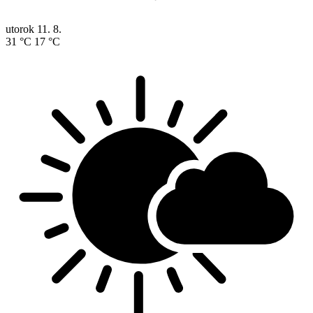
utorok
11. 8.
31 °C
17 °C